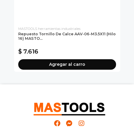
MASTOOLS herramientas industriales
MAS
Repuesto Tornillo De Calce AAV-06-M3.5X11 (hilo
Re
16) MASTO...
$ 7.616
$
Agregar al carro