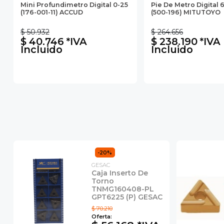
Mini Profundimetro Digital 0-25
Pie De Metro Digital 
(176-001-11) ACCUD
(500-196) MITUTOYO
$ 50.932
$ 264.656
$ 40.746 *IVA
$ 238.190 *IVA
Incluido
Incluido
-20%
GESAC
Caja Inserto De
Torno
TNMG160408-PL
GPT6225 (P) GESAC
$ 70.210