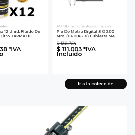
eites
ACCUD instrumentos de medición
 12 Unid. Fluido De
Pie De Metro Digital 8 O 200
 1 Litro TAPMATIC
Mm. (111-008-16) Cubierta Me...
$ 138.754
38 *IVA
$ 111.003 *IVA
do
Incluido
Ir a la colección