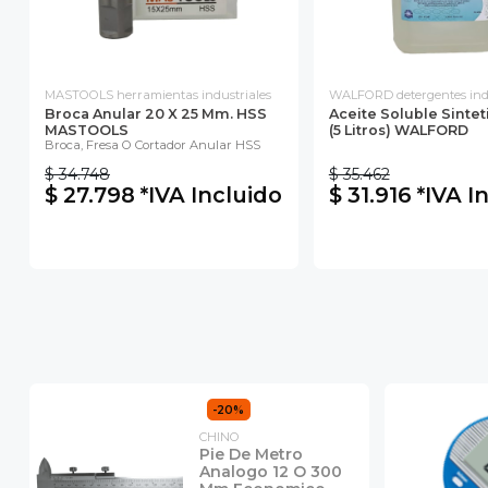
MASTOOLS herramientas industriales
WALFORD detergentes indu
Broca Anular 20 X 25 Mm. HSS
Aceite Soluble Sinte
MASTOOLS
(5 Litros) WALFORD
Broca, Fresa O Cortador Anular HSS
$ 34.748
$ 35.462
$ 27.798 *IVA Incluido
$ 31.916 *IVA I
-20%
CHINO
Pie De Metro
Analogo 12 O 300