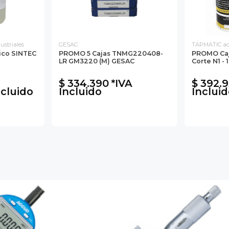
striales
GESAC
TAPMATIC ac
tico SINTEC
PROMO 5 Cajas TNMG220408-
PROMO Caja
LR GM3220 (M) GESAC
Corte N1 -
$ 334.390 *IVA
$ 392.9
ncluido
Incluido
Inclui