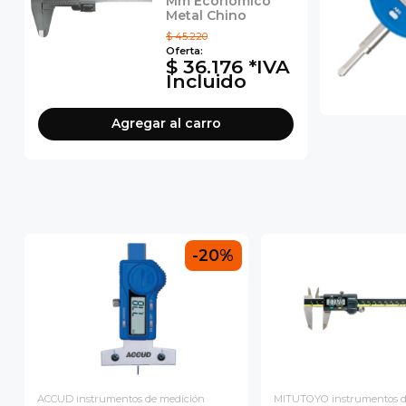
Mm Economico
Metal Chino
$ 45.220
$ 36.176 *IVA
Incluido
Agregar
al carro
-20%
ACCUD instrumentos de medición
MITUTOYO instrumentos d