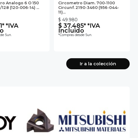
ro Analogo 6 O 150
Circometro Diam. 700-1100
128 (120-006-14) ...
Circunf. 2190-3460 (956-044-
11)...
$ 49.980
1* *IVA
$ 37.485* *IVA
do
Incluido
de 5un.
*Compras desde 5un.
Ir a la colección