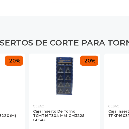
NSERTOS DE CORTE PARA TOR
-20%
-20%
GESAC
GESAC
o
Caja Inserto De Torno
Caja Inser
220 (M)
TCMT16T304-MM-GM3225
TPKR1603
GESAC