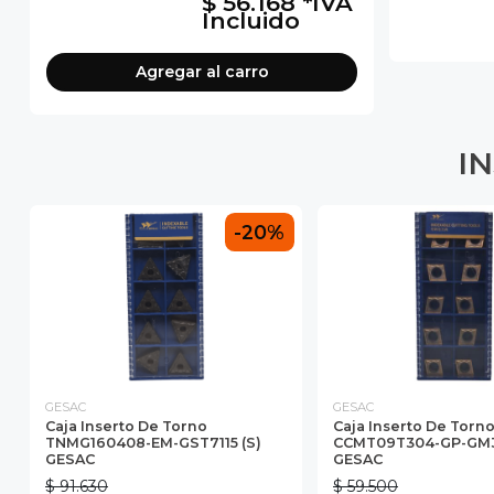
$ 56.168 *IVA
Incluido
Agregar
al carro
I
-20%
GESAC
GESAC
Caja Inserto De Torno
Caja Inserto De Torn
TNMG160408-EM-GST7115 (S)
CCMT09T304-GP-GM3
GESAC
GESAC
$ 91.630
$ 59.500