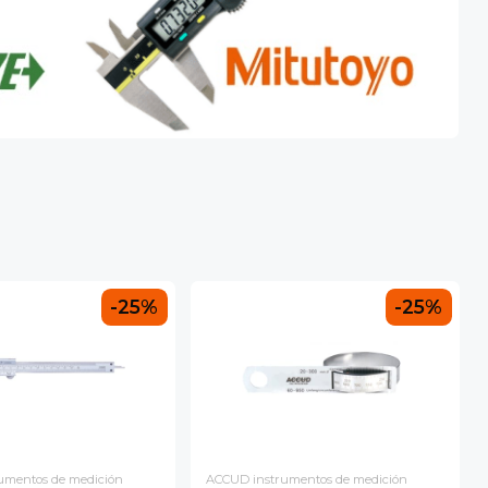
N
-25%
-25%
umentos de medición
ACCUD instrumentos de medición