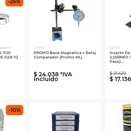
-25%
edición
CHINO
GESAC
0-700
PROMO Base Magnetica + Reloj
Inserto De 
6-028-11)
Comparador (promo ML)
22ERN60-T
Paso)...
$ 24.038 *IVA
$ 21.420
Incluido
$ 17.13
-10%