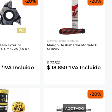
-20%
-20%
SHAVIV desbarbadores
Hilo Exterior
Mango Desbabador Modelo E
C GM3225 (3.5 A 5
SHAVIV
$ 23.562
6 *IVA Incluido
$ 18.850 *IVA Incluido
-20%
AGOTADO