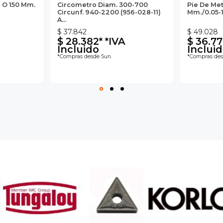
6 O 150 Mm.
Circometro Diam. 300-700
Pie De Met
Circunf. 940-2200 (956-028-11)
Mm./0.05-1/
A...
$ 37.842
$ 49.028
$ 28.382* *IVA
$ 36.77
Incluido
Inclui
*Compras desde 5un.
*Compras des