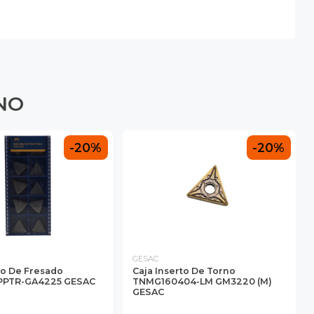
NO
-20%
-20%
GESAC
to De Fresado
Caja Inserto De Torno
PPTR-GA4225 GESAC
TNMG160404-LM GM3220 (M)
GESAC