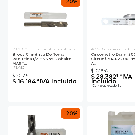
-20%
MASTOOLS herramientas industriales
ACCUD instrumentos de m
Broca Cilindrica De Toma
Circometro Diam. 30
Reducida 1/2 HSS 5% Cobalto
Circunf. 940-2200 (95
MAST...
A...
(76x152)
$ 37.842
$ 20.230
$ 28.382* *IVA
$ 16.184 *IVA Incluido
Incluido
*Compras desde 5un.
-20%