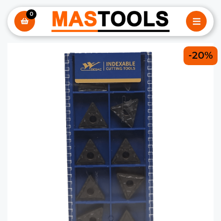
0
-20%