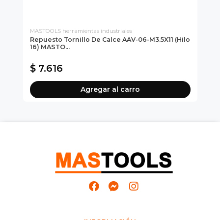
MASTOOLS herramientas industriales
MAS
Repuesto Tornillo De Calce AAV-06-M3.5X11 (hilo
Re
16) MASTO...
M
$ 7.616
$
Agregar al carro