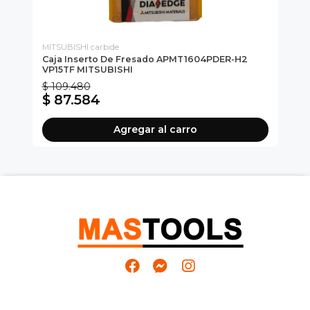
MITSUBISHI carbide
MAS
Caja Inserto De Fresado APMT1604PDER-H2
Re
VP15TF MITSUBISHI
M
$ 109.480
$ 
$ 87.584
$
Agregar al carro