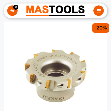
0
-20%