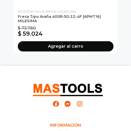
MILESIMA herramientas industriales
MIL
-H
Fresa Tipo Araña 400R-50-22-4F (APMT16)
Fr
MILESIMA
MI
$ 73.780
$ 
$ 59.024
$
Agregar al carro
INFORMACIÓN