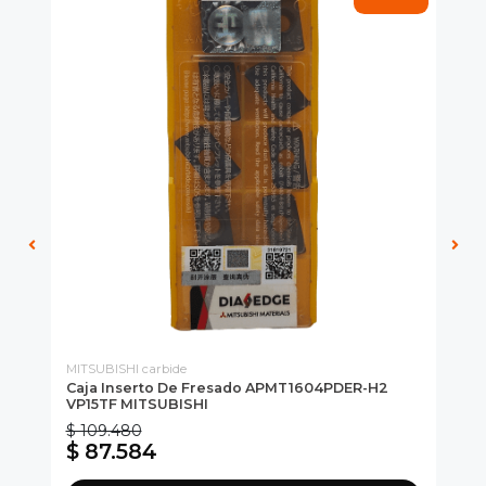
MITSUBISHI carbide
KOR
Caja Inserto De Fresado APMT1604PDER-H2
Ca
VP15TF MITSUBISHI
PC
$ 109.480
$ 
$ 87.584
$