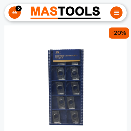
0
-20%