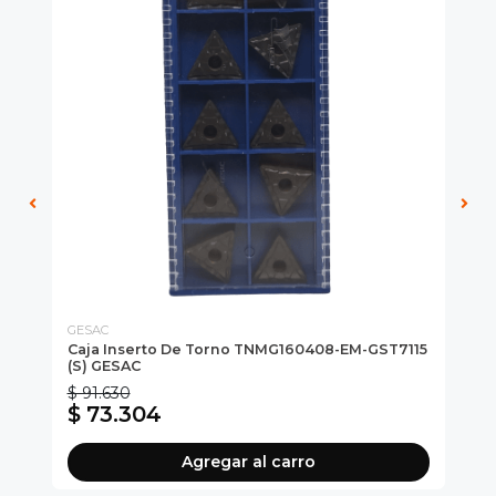
GESAC
GE
220
Caja Inserto De Torno TNMG160408-EM-GST7115
Ca
(S) GESAC
(M
$ 91.630
$ 
$ 73.304
$
Agregar al carro