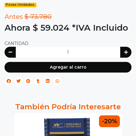
Pocas Unidades.
Antes
$ 73.780
Ahora $ 59.024
*IVA Incluido
CANTIDAD
Agregar al carro
También Podría Interesarte
0%
-20%