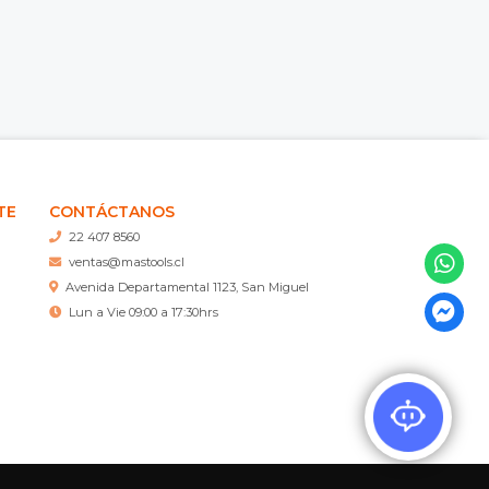
TE
CONTÁCTANOS
22 407 8560
ventas@mastools.cl
Avenida Departamental 1123, San Miguel
Lun a Vie 09:00 a 17:30hrs