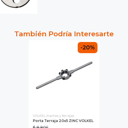
También Podría Interesarte
-20%
VOLKEL machos y terrajas
Porta Terraja 20x5 ZINC VOLKEL
$ 8.806