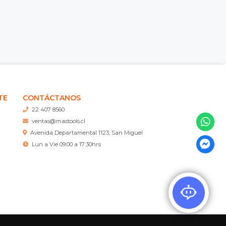
TE
CONTÁCTANOS
22 407 8560
ventas@mastools.cl
Avenida Departamental 1123, San Miguel
Lun a Vie 09:00 a 17:30hrs