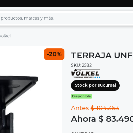
volkel
TERRAJA UNF 
-20%
SKU: 2582
Stock por sucursal
Disponible
Antes
$ 104.363
Ahora $ 83.49