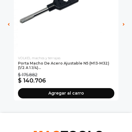
VOLKEL machos y terrajas
VOL
Porta Macho De Acero Ajustable N5 (M13-M32)
Po
(1/2 A 1.1/4)...
$ 175.882
$ 
$ 140.706
$
Agregar al carro