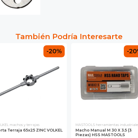
También Podría Interesarte
-20%
-2
LKEL machos y terrajas
MASTOOLS herramientas industriale
rta Terraja 65x25 ZINC VOLKEL
Macho Manual M 30 X 3.5 (3
Piezas) HSS MASTOOLS