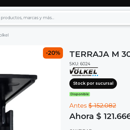
olkel
TERRAJA M 30 
-20%
SKU: 6024
Stock por sucursal
Disponible
Antes
$ 152.082
Ahora $ 121.66