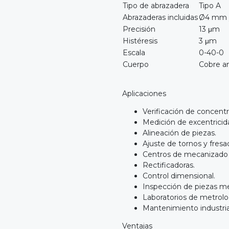
Tipo de abrazadera
Tipo A
Abrazaderas incluidas
Ø4 mm 
Precisión
13 μm
Histéresis
3 μm
Escala
0-40-0
Cuerpo
Cobre a
Aplicaciones
Verificación de concentr
Medición de excentricid
Alineación de piezas.
Ajuste de tornos y fresa
Centros de mecanizado
Rectificadoras.
Control dimensional.
Inspección de piezas m
Laboratorios de metrolo
Mantenimiento industria
Ventajas