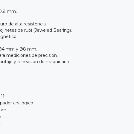
 0,8 mm.
ro de alta resistencia.
inetes de rubí (Jeweled Bearing).
gnético.
e Ø4 mm y Ø8 mm.
ara mediciones de precisión.
ontaje y alineación de maquinaria.
-11
lpador analógico
 mm
m
m