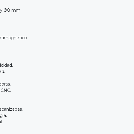
y Ø8 mm
ntimagnético
icidad.
ad.
doras.
 CNC.
ecanizadas.
gía.
l.