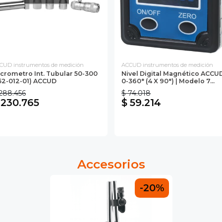
CUD instrumentos de medición
ACCUD instrumentos de medición
crometro Int. Tubular 50-300
Nivel Digital Magnético ACCU
52-012-01) ACCUD
0-360° (4 X 90°) | Modelo 7...
288.456
$ 74.018
 230.765
$ 59.214
Accesorios
-20%