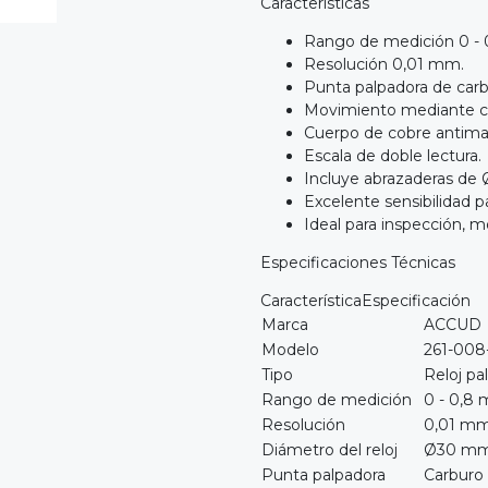
Características
Rango de medición 0 -
Resolución 0,01 mm.
Punta palpadora de carbu
Movimiento mediante coj
Cuerpo de cobre antima
Escala de doble lectura.
Incluye abrazaderas d
Excelente sensibilidad p
Ideal para inspección, m
Especificaciones Técnicas
CaracterísticaEspecificación
Marca
ACCUD
Modelo
261-008
Tipo
Reloj pa
Rango de medición
0 - 0,8
Resolución
0,01 m
Diámetro del reloj
Ø30 m
Punta palpadora
Carburo