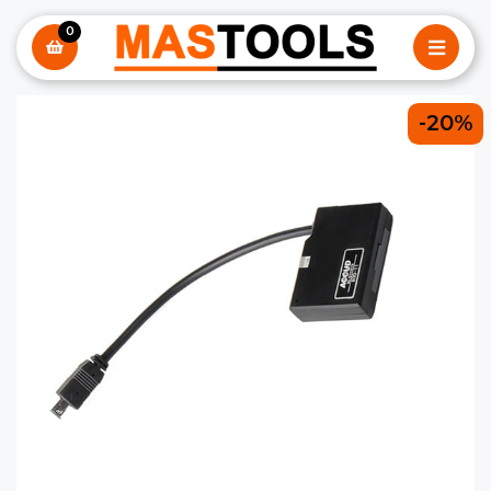
0
-20%