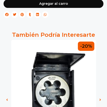
Agregar al carro
También Podría Interesarte
0%
-20%