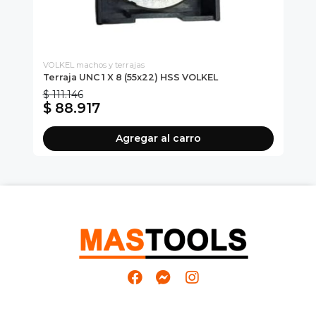
VOLKEL machos y terrajas
VOL
Terraja UNC 1 X 8 (55x22) HSS VOLKEL
Te
$ 111.146
$ 
$ 88.917
$
Agregar al carro