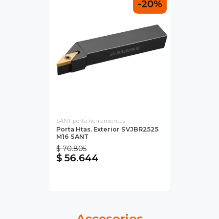
-20%
SANT porta herramientas
Porta Htas. Exterior SVJBR2525
M16 SANT
$ 70.805
$ 56.644
Accesorios