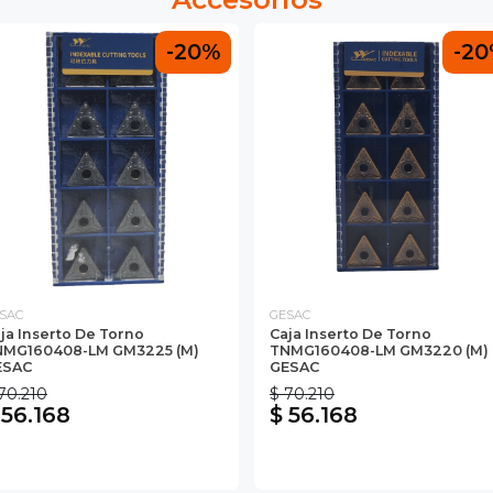
-20%
-2
SAC
GESAC
ja Inserto De Torno
Caja Inserto De Torno
NMG160408-LM GM3225 (M)
TNMG160408-LM GM3220 (M)
ESAC
GESAC
70.210
$ 70.210
 56.168
$ 56.168