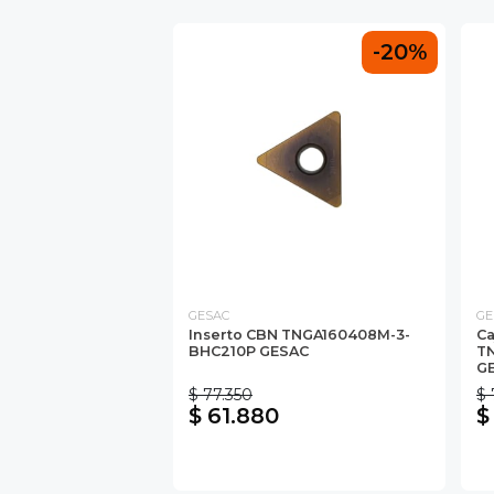
-20%
GESAC
GE
Inserto CBN TNGA160408M-3-
Ca
BHC210P GESAC
T
G
$ 77.350
$ 
$ 61.880
$