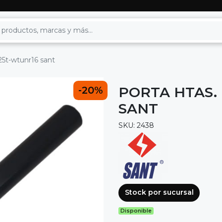
s25t-wtunr16 sant
PORTA HTAS.
-20%
SANT
SKU: 2438
Stock por sucursal
Disponible