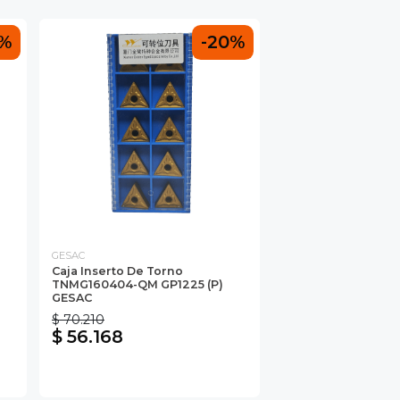
0%
-20%
GESAC
Caja Inserto De Torno
TNMG160404-QM GP1225 (P)
GESAC
$ 70.210
$ 56.168