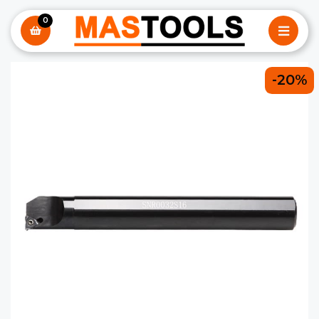
0
-20%