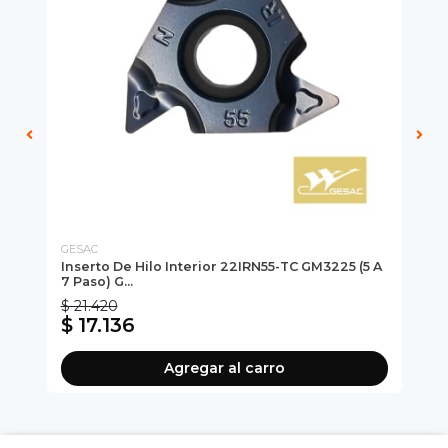
GESAC
GE
3.5
Inserto De Hilo Interior 22IRN55-TC GM3225 (5 A
In
7 Paso) G...
A 5
$ 21.420
$ 
$ 17.136
$ 
Agregar al carro