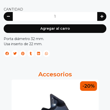
CANTIDAD
Agregar al carro
Porta diámetro 32 mm.
Usa inserto de 22 mm.
Accesorios
0%
-20%