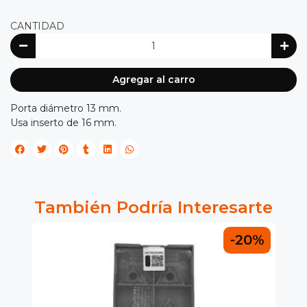
CANTIDAD
Agregar al carro
Porta diámetro 13 mm.
Usa inserto de 16 mm.
También Podría Interesarte
0%
-20%