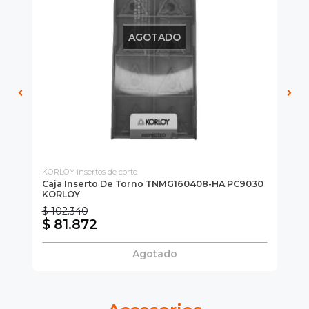
AGOTADO
KORLOY insertos de corte
SAN
Caja Inserto De Torno TNMG160408-HA PC9030
Po
KORLOY
$ 102.340
$ 
$ 81.872
$
Agotado