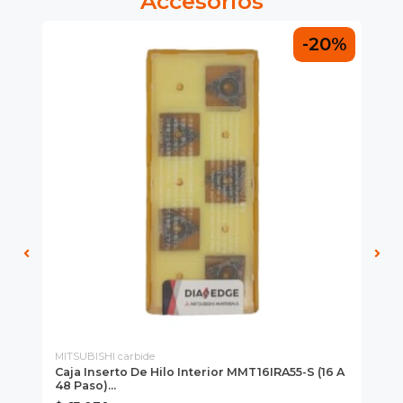
Accesorios
0%
-20%
MITSUBISHI carbide
MIT
(8
Caja Inserto De Hilo Interior MMT16IRA55-S (16 A
Ca
48 Paso)...
A 1