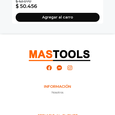
$ 63.070
$ 
$ 50.456
$
Agregar al carro
INFORMACIÓN
Nosotros