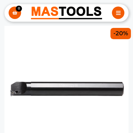
0
-20%