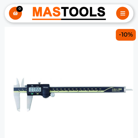
0
-10%