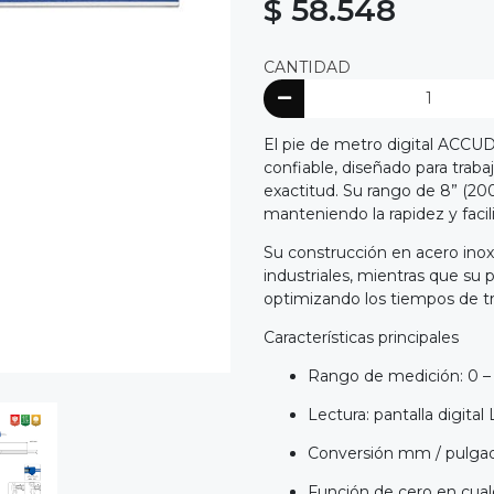
$ 58.548
CANTIDAD
El pie de metro digital ACCU
confiable, diseñado para trab
exactitud. Su rango de 8” (2
manteniendo la rapidez y facili
Su construcción en acero inoxi
industriales, mientras que su 
optimizando los tiempos de tr
Características principales
Rango de medición: 0 –
Lectura: pantalla digital
Conversión mm / pulga
Función de cero en cual