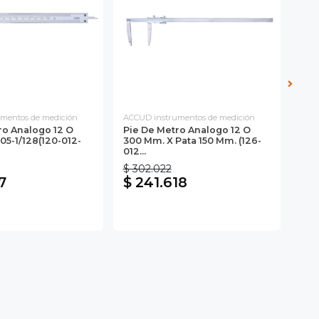
mentos de medición
ACCUD instrumentos de medición
INSI
ro Analogo 12 O
Pie De Metro Analogo 12 O
Pie
05-1/128(120-012-
300 Mm. X Pata 150 Mm. (126-
300
012...
300S
$ 302.022
$ 1
7
$ 241.618
$ 