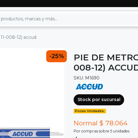
111-008-12) accud
PIE DE METRO 
-25%
008-12) ACCU
SKU: M1690
Stock por sucursal
Pocas Unidades.
Normal $ 78.064
Por compras sobre 5 unidades