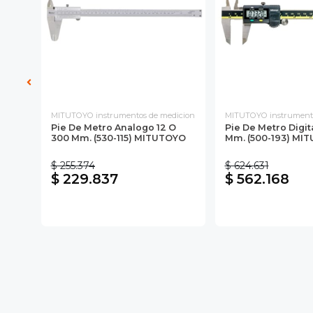
n
MITUTOYO instrumentos de medicion
MITUTOYO instrumento
O
Pie De Metro Analogo 12 O
Pie De Metro Digit
300 Mm. (530-115) MITUTOYO
Mm. (500-193) MI
$ 255.374
$ 624.631
$ 229.837
$ 562.168