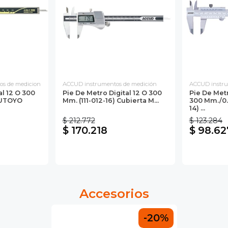
s de medicion
ACCUD instrumentos de medición
ACCUD instru
al 12 O 300
Pie De Metro Digital 12 O 300
Pie De Met
TUTOYO
Mm. (111-012-16) Cubierta M...
300 Mm./0.
14) ...
$ 212.772
$ 123.284
$ 170.218
$ 98.62
Accesorios
-20%