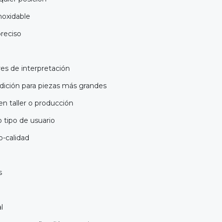
noxidable
reciso
res de interpretación
ición para piezas más grandes
en taller o producción
o tipo de usuario
o-calidad
s
l