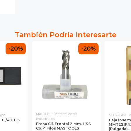
También Podría Interesarte
-20%
-20%
MASTOOLS herramientas
jas
MITSUBISHI c
industriales
1/4 X 11,5
Caja Insert
Fresa Cil. Frontal 2 Mm. HSS
MMT22IRN5
Co. 4 Filos MASTOOLS
(pulgada)...