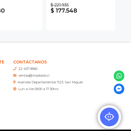
$ 221.935
$ 8
80
$ 177.548
$ 
TE
CONTÁCTANOS
22 407 8560
ventas@mastools.cl
Avenida Departamental 1123, San Miguel
Lun a Vie 09:00 a 17:30hrs