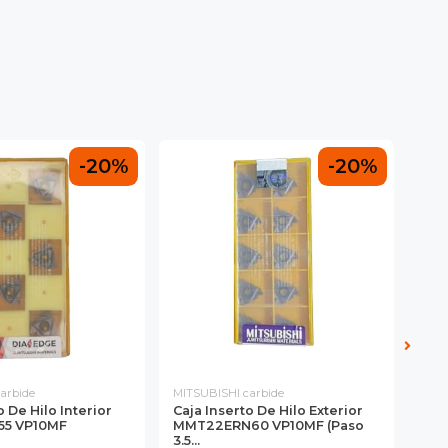
-20%
-20%
arbide
MITSUBISHI carbide
GES
o De Hilo Interior
Caja Inserto De Hilo Exterior
Inse
5 VP10MF
MMT22ERN60 VP10MF (paso
16E
3.5...
3.0 