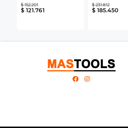
$ 152.201
$ 231.812
$ 121.761
$ 185.450