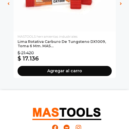
MASTOOLS herramientas industriales
MAS
Lima Rotativa Carburo De Tungsteno DX1009,
Li
Toma 6 Mm. MAS...
To
$ 21.420
$ 
$ 17.136
$
Agregar al carro