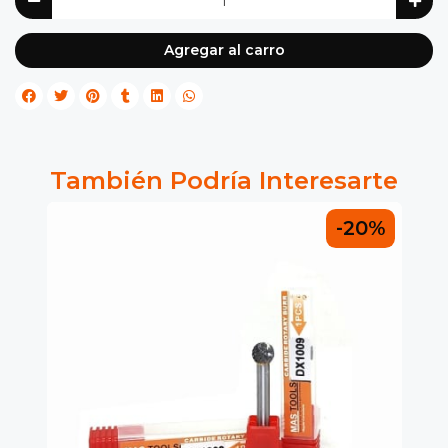
Agregar al carro
También Podría Interesarte
0%
-20%