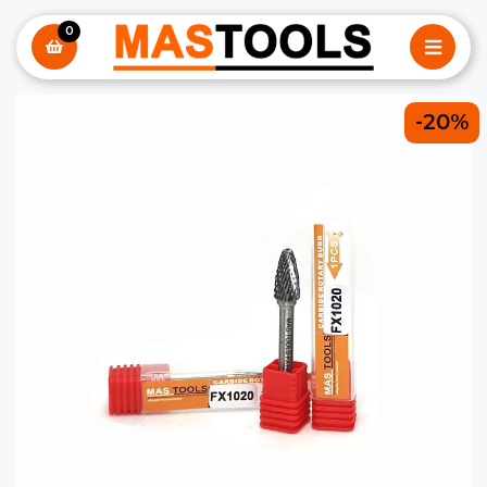
0
-20%