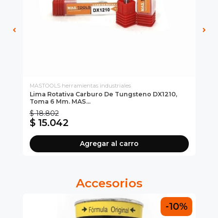
MASTOOLS herramientas industriales
MAS
Lima Rotativa Carburo De Tungsteno DX1210,
Li
Toma 6 Mm. MAS...
To
$ 18.802
$ 
$ 15.042
$ 
Agregar al carro
Accesorios
0%
-10%