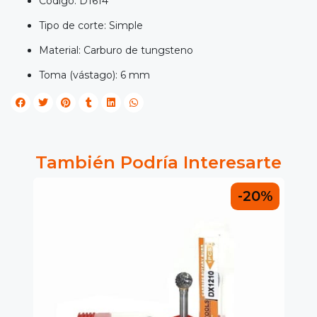
Código: D1614
Tipo de corte: Simple
Material: Carburo de tungsteno
Toma (vástago): 6 mm
También Podría Interesarte
0%
-20%