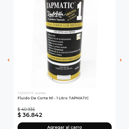
TAPMATIC aceites
TAP
Fluido De Corte N1 - 1 Litro TAPMATIC
Fl
$ 40.936
$ 
$ 36.842
$
Agregar al carro