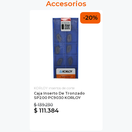
Accesorios
-20%
KORLOY insertos de corte
Caja Inserto De Tronzado
SP200 PC9030 KORLOY
$ 139.230
$ 111.384