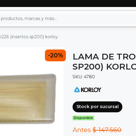
226 (insertos sp200) korloy
LAMA DE TRO
-20%
SP200) KORL
SKU: 4780
Stock por sucursal
Disponible
Antes
$ 147.560