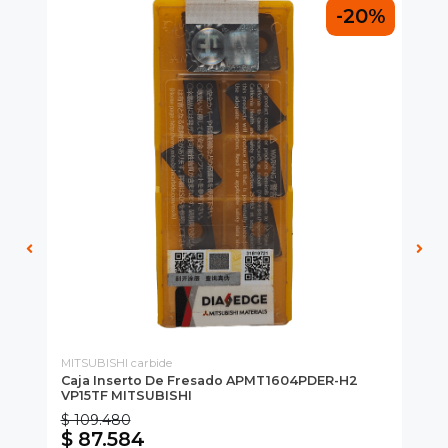
0%
-20%
MITSUBISHI carbide
MAS
Caja Inserto De Fresado APMT1604PDER-H2
Re
VP15TF MITSUBISHI
M
$ 109.480
$ 
$ 87.584
$