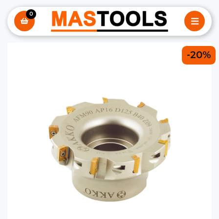
0
-20%