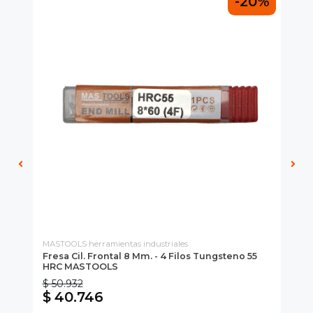
0%
-20%
MASTOOLS herramientas industriales
JH
Fresa Cil. Frontal 8 Mm. - 4 Filos Tungsteno 55
Fr
HRC MASTOOLS
Tu
$ 50.932
$ 
$ 40.746
$