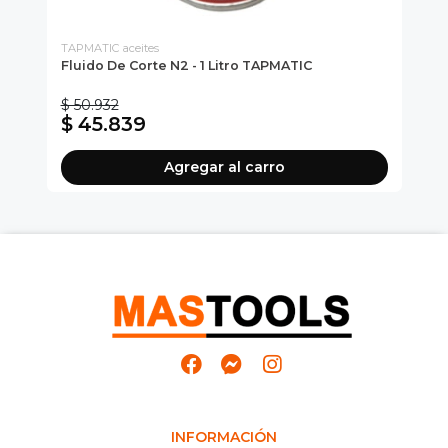
TAPMATIC aceites
TAP
Fluido De Corte N2 - 1 Litro TAPMATIC
Fl
$ 50.932
$ 
$ 45.839
$
Agregar al carro
INFORMACIÓN