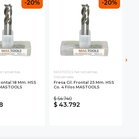
-20%
-20%
rramientas
MASTOOLS herramientas
MAS
industriales
indu
Frontal 18 Mm. HSS
Fresa Cil. Frontal 25 Mm. HSS
Fre
s MASTOOLS
Co. 4 Filos MASTOOLS
Co.
$ 54.740
$ 6
8
$ 43.792
$ 