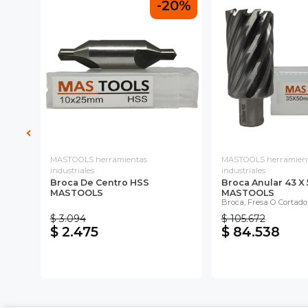
20%
-20%
MASTOOLS herramientas
MASTOOLS herramien
industriales
industriales
SS
Broca De Centro HSS
Broca Anular 43 X
MASTOOLS
MASTOOLS
Broca, Fresa O Cortad
$ 3.094
$ 105.672
$ 2.475
$ 84.538