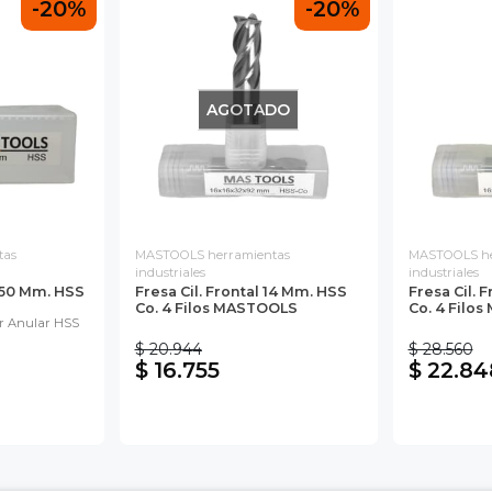
-20%
-20%
AGOTADO
tas
MASTOOLS herramientas
MASTOOLS he
industriales
industriales
 50 Mm. HSS
Fresa Cil. Frontal 14 Mm. HSS
Fresa Cil. 
Co. 4 Filos MASTOOLS
Co. 4 Filo
or Anular HSS
$ 20.944
$ 28.560
$ 16.755
$ 22.84