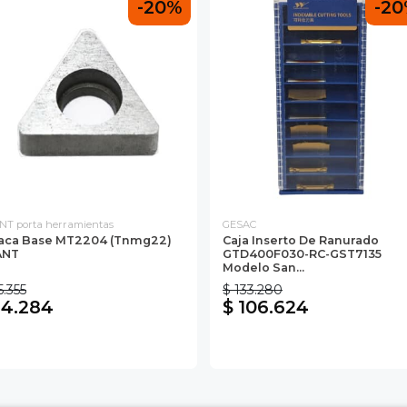
-20%
-2
NT porta herramientas
GESAC
aca Base MT2204 (tnmg22)
Caja Inserto De Ranurado
ANT
GTD400F030-RC-GST7135
Modelo San...
5.355
$ 133.280
 4.284
$ 106.624