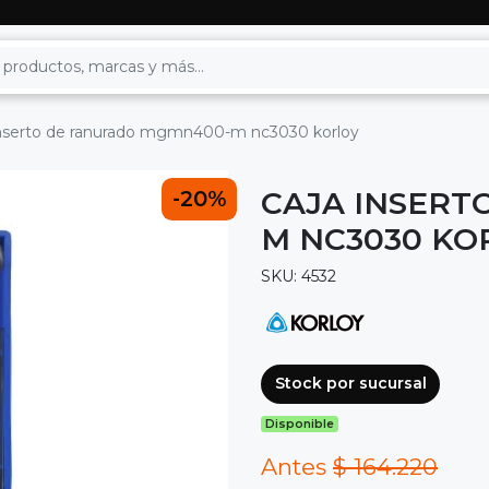
inserto de ranurado mgmn400-m nc3030 korloy
CAJA INSERT
-20%
M NC3030 KO
SKU: 4532
Stock por sucursal
Disponible
Antes
$ 164.220