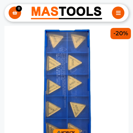
0
-20%