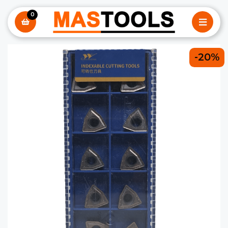
0
-20%