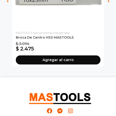
MASTOOLS herramientas industriales
CH
Broca De Centro HSS MASTOOLS
Es
$ 3.094
$ 
$ 2.475
$
Agregar al carro