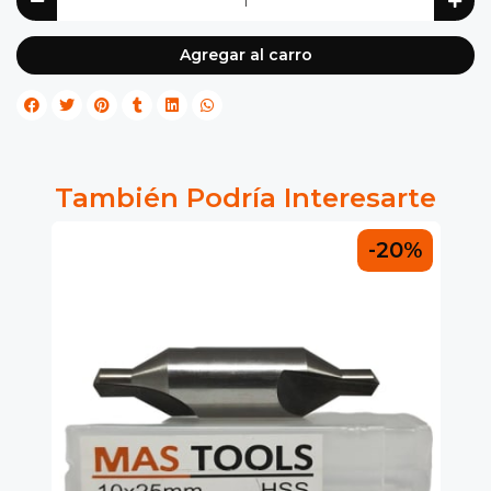
Agregar al carro
También Podría Interesarte
0%
-20%