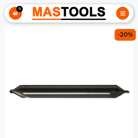
0
-20%