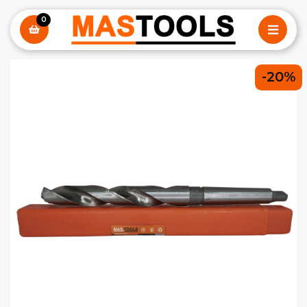
0
-20%