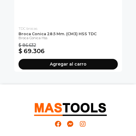
TDC brocas
MAS
Broca Conica 28.5 Mm. (CM3) HSS TDC
Br
Broca Conica Hss
Bro
$ 86.632
$ 
$ 69.306
$
Agregar al carro