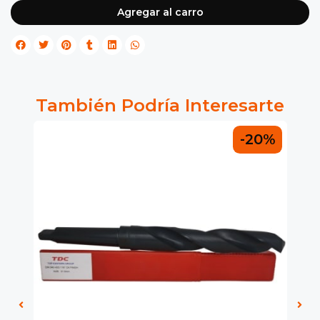
Agregar al carro
También Podría Interesarte
0%
-20%