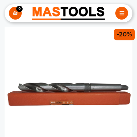
0
-20%