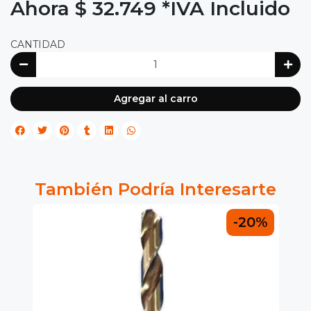
Ahora $ 32.749
*IVA Incluido
CANTIDAD
Agregar al carro
También Podría Interesarte
0%
-20%