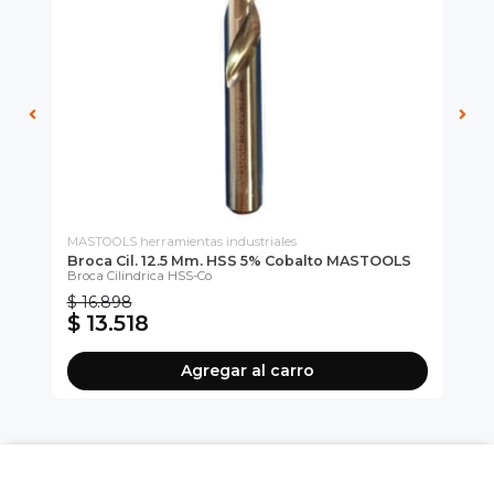
MASTOOLS herramientas industriales
MAS
Broca Cil. 12.5 Mm. HSS 5% Cobalto MASTOOLS
Br
Broca Cilindrica HSS-Co
$ 16.898
$ 
$ 13.518
$
Agregar al carro