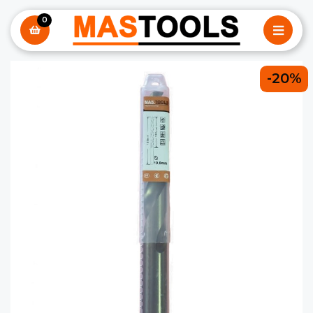
0
-20%