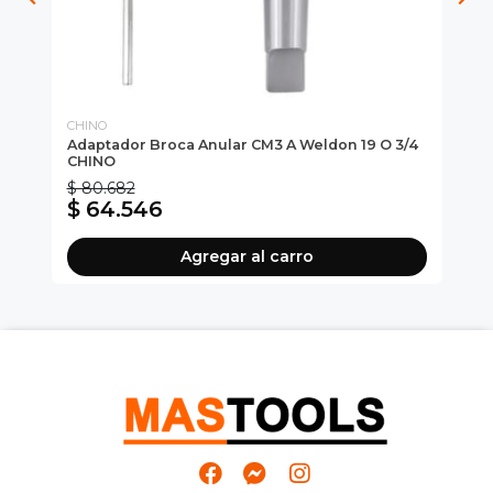
CHINO
MAS
Adaptador Broca Anular CM3 A Weldon 19 O 3/4
Br
CHINO
$ 80.682
$ 
$ 64.546
$
Agregar al carro