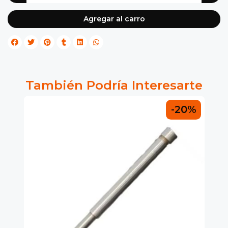
Agregar al carro
También Podría Interesarte
0%
-20%