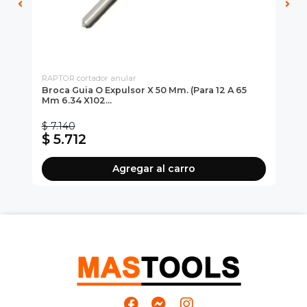
RAPTOR cortador anular
MAS
Broca Guia O Expulsor X 50 Mm. (para 12 A 65
Br
Bro
Mm 6.34 X102...
$ 7.140
$ 
$ 5.712
$
Agregar al carro