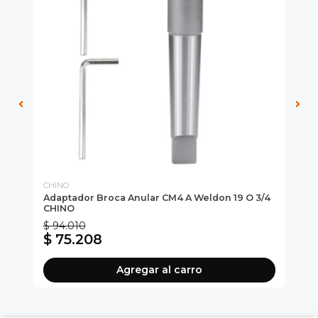
CHINO
CH
Adaptador Broca Anular CM4 A Weldon 19 O 3/4
Ta
CHINO
Ro
$ 94.010
$ 
$ 75.208
$
Agregar al carro