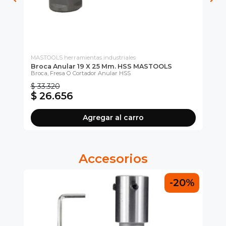
MASTOOLS herramientas industriales
MAS
Broca Anular 19 X 25 Mm. HSS MASTOOLS
Br
Broca, Fresa O Cortador Anular HSS
Bro
$ 33.320
$ 
$ 26.656
$
Agregar al carro
Accesorios
5%
-20%