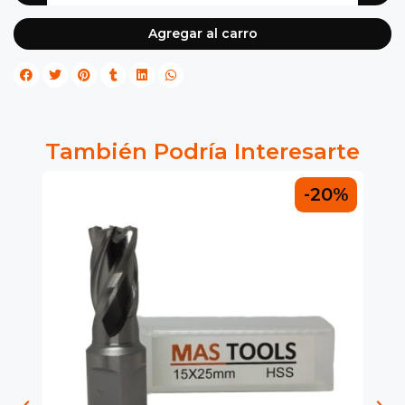
Agregar al carro
También Podría Interesarte
0%
-20%