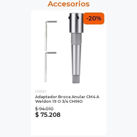
Accesorios
-20%
CHINO
Adaptador Broca Anular CM4 A
Weldon 19 O 3/4 CHINO
$ 94.010
$ 75.208