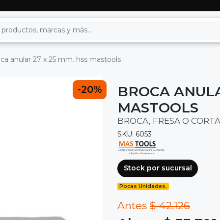
ca anular 27 x 25 mm. hss mastools
BROCA ANULAR
-20%
MASTOOLS
BROCA, FRESA O CORT
SKU: 6053
Stock por sucursal
Pocas Unidades.
Antes
$ 42.126