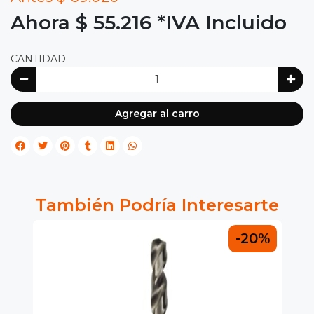
Ahora $ 55.216
*IVA Incluido
CANTIDAD
Agregar al carro
También Podría Interesarte
0%
-20%