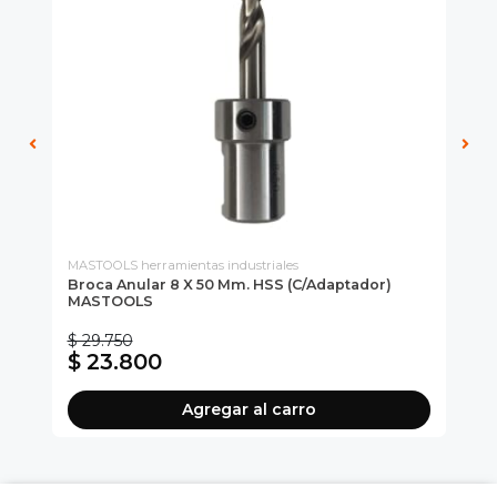
MASTOOLS herramientas industriales
MAS
Broca Anular 8 X 50 Mm. HSS (c/adaptador)
Br
Bro
MASTOOLS
Ca
$ 29.750
$ 
$ 23.800
$
Agregar al carro