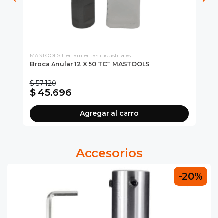
MASTOOLS herramientas industriales
MAS
Broca Anular 12 X 50 TCT MASTOOLS
Br
Bro
$ 57.120
$ 
$ 45.696
$
Agregar al carro
Accesorios
-20%