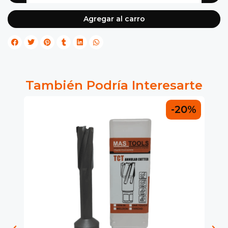
Agregar al carro
También Podría Interesarte
0%
-20%