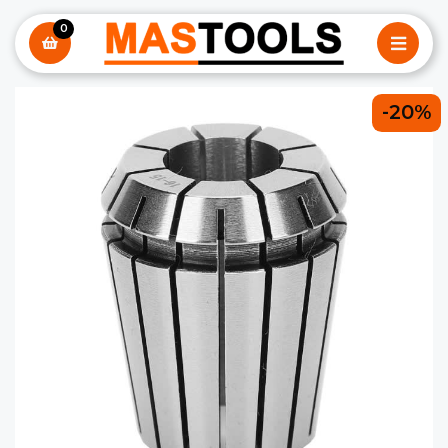
0
-20%