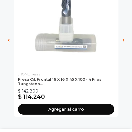
JHOME fresas
JH
Fresa Cil. Frontal 16 X 16 X 45 X 100 - 4 Filos
Fre
Tungsteno...
Tu
$ 142.800
$ 
$ 114.240
$
Agregar al carro