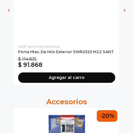
SANT porta herramientas
CH
Porta Htas. De Hilo Exterior SWR2525 M22 SANT
Ce
$ 114.835
$ 
$ 91.868
$
Agregar al carro
Accesorios
0%
-20%