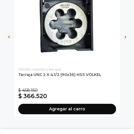
VOLKEL machos y terrajas
SO
Terraja UNC 2 X 4.1/2 (90x36) HSS VOLKEL
Ju
SO
Jue
$ 458.150
$ 
$ 366.520
$
Agregar al carro