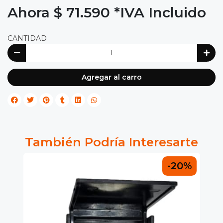
Ahora $ 71.590
*IVA Incluido
CANTIDAD
Agregar al carro
También Podría Interesarte
0%
-20%