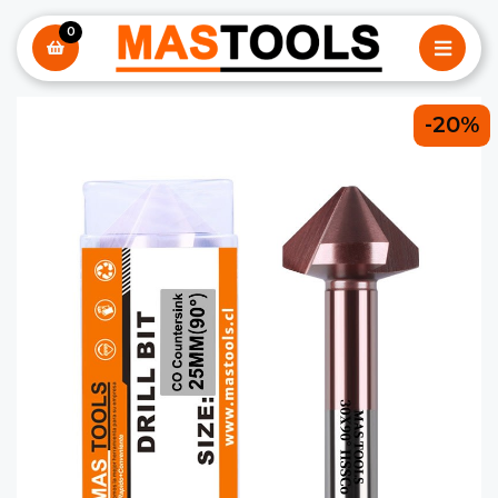
0
-20%