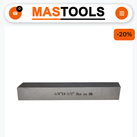
0
-20%